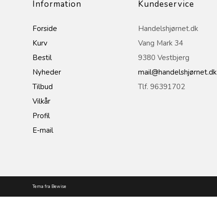
Information
Kundeservice
Forside
Handelshjørnet.dk
Kurv
Vang Mark 34
Bestil
9380 Vestbjerg
Nyheder
mail@handelshjørnet.dk
Tilbud
Tlf. 96391702
Vilkår
Profil
E-mail
Tema fra Bewise