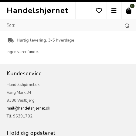
0
Handelshjørnet
g levering, 3-5 hverdage
Kund
Ingen varer fundet
Kundeservice
Handelshjørnet.dk
Vang Mark 34
9380 Vestbjerg
mail@handelshjørnet.dk
Tlf. 96391702
Hold dig opdateret