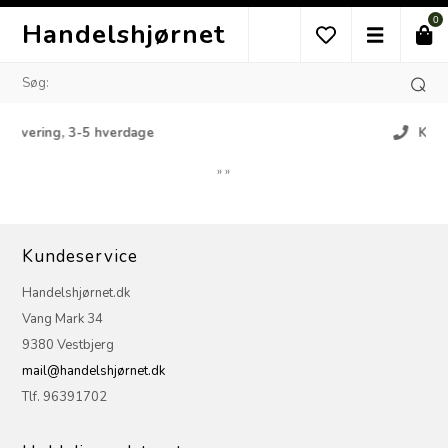
0
Handelshjørnet
3-5 hverdage
Kundeservice
»
»
Kundeservice
Handelshjørnet.dk
Vang Mark 34
9380 Vestbjerg
mail@handelshjørnet.dk
Tlf. 96391702