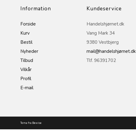
Information
Kundeservice
Forside
Handelshjørnet.dk
Kurv
Vang Mark 34
Bestil
9380 Vestbjerg
Nyheder
mail@handelshjørnet.dk
Tilbud
Tlf. 96391702
Vilkår
Profil
E-mail
Tema fra Bewise