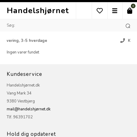
0
Handelshjørnet
ng, 3-5 hverdage
Kundeservic
Ingen varer fundet
Kundeservice
Handelshjørnet.dk
Vang Mark 34
9380 Vestbjerg
mail@handelshjørnet.dk
Tlf. 96391702
Hold dig opdateret