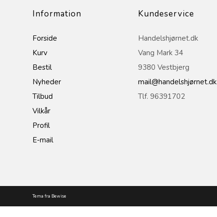
Information
Kundeservice
Forside
Handelshjørnet.dk
Kurv
Vang Mark 34
Bestil
9380 Vestbjerg
Nyheder
mail@handelshjørnet.dk
Tilbud
Tlf. 96391702
Vilkår
Profil
E-mail
Tema fra Bewise