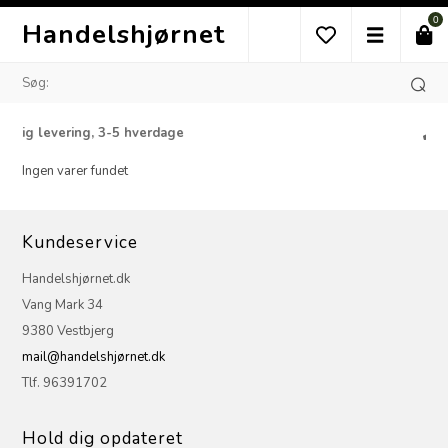
0
Handelshjørnet
ng, 3-5 hverdage
Kundeservic
Ingen varer fundet
Kundeservice
Handelshjørnet.dk
Vang Mark 34
9380 Vestbjerg
mail@handelshjørnet.dk
Tlf. 96391702
Hold dig opdateret