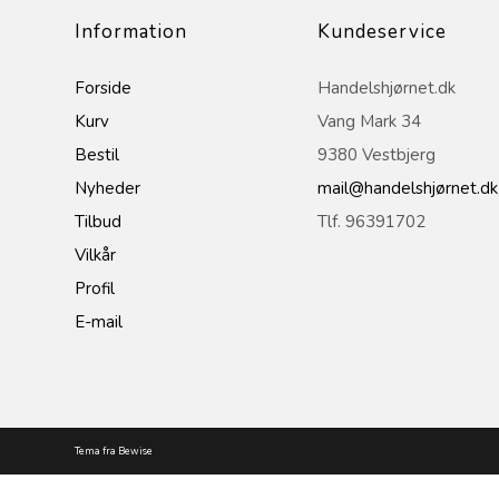
Information
Kundeservice
Forside
Handelshjørnet.dk
Kurv
Vang Mark 34
Bestil
9380 Vestbjerg
Nyheder
mail@handelshjørnet.dk
Tilbud
Tlf. 96391702
Vilkår
Profil
E-mail
Tema fra Bewise