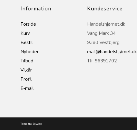
Information
Kundeservice
Forside
Handelshjørnet.dk
Kurv
Vang Mark 34
Bestil
9380 Vestbjerg
Nyheder
mail@handelshjørnet.dk
Tilbud
Tlf. 96391702
Vilkår
Profil
E-mail
Tema fra Bewise