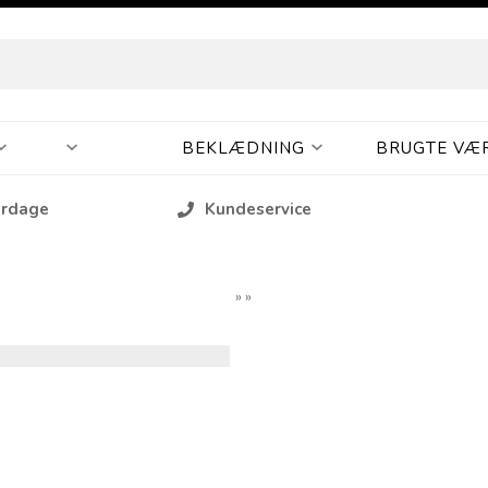
BEKLÆDNING
BRUGTE VÆ
erdage
Kundeservice
»
»