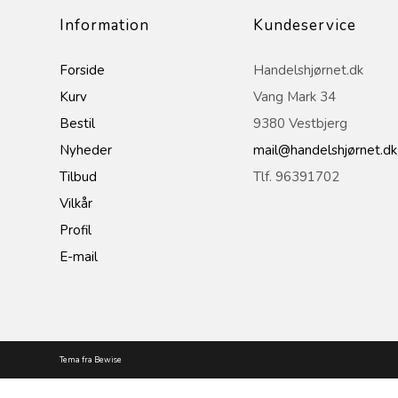
Information
Kundeservice
Forside
Handelshjørnet.dk
Kurv
Vang Mark 34
Bestil
9380 Vestbjerg
Nyheder
mail@handelshjørnet.dk
Tilbud
Tlf. 96391702
Vilkår
Profil
E-mail
Tema fra Bewise