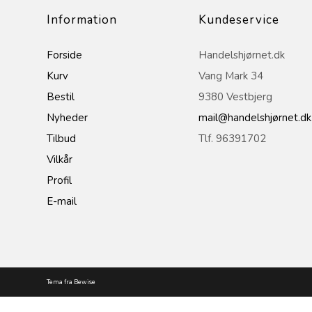
Information
Kundeservice
Forside
Handelshjørnet.dk
Kurv
Vang Mark 34
Bestil
9380 Vestbjerg
Nyheder
mail@handelshjørnet.dk
Tilbud
Tlf. 96391702
Vilkår
Profil
E-mail
Tema fra Bewise